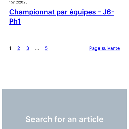
15/12/2025
Championnat par équipes – J6-
Ph1
1
2
3
…
5
Page suivante
Search for an article