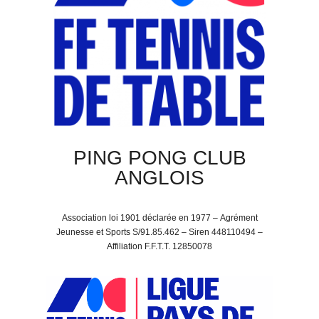
PING PONG CLUB
ANGLOIS
Association loi 1901 déclarée en 1977 –
Agrément
Jeunesse et Sports S/91.85.462 –
Siren 448110494 –
Affiliation F.F.T.T. 12850078