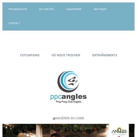
PPCANGLES.FR
ACTUALITÉS
CALENDRIER
BOUTIQUE
CONTACT
COTISATIONS
OÙ NOUS TROUVER
ENTRAÎNEMENTS
ADHÉRER EN LIGNE