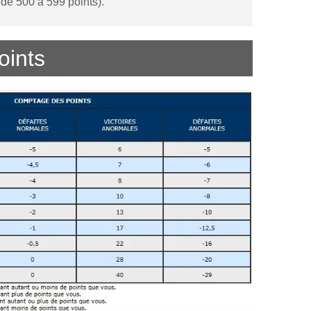
 de 500 à 599 points).
oints