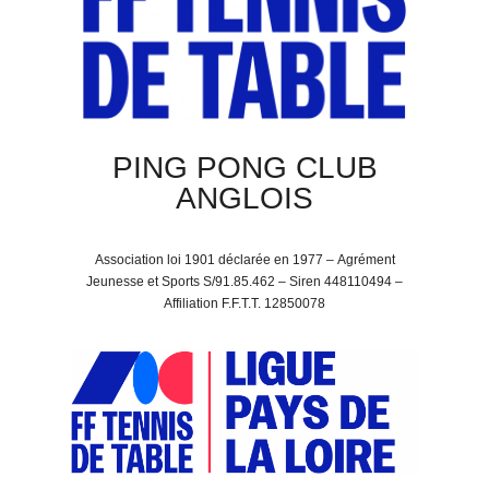
PING PONG CLUB
ANGLOIS
Association loi 1901 déclarée en 1977 –
Agrément
Jeunesse et Sports S/91.85.462 –
Siren 448110494 –
Affiliation F.F.T.T. 12850078