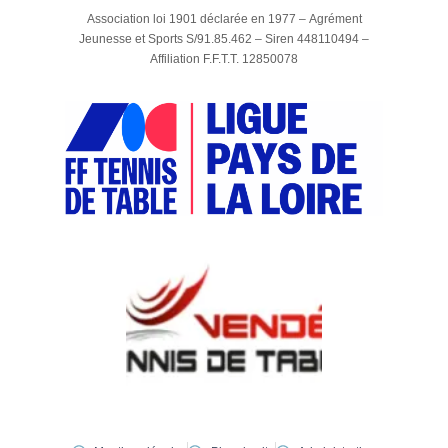
Association loi 1901 déclarée en 1977 –
Agrément
Jeunesse et Sports S/91.85.462 –
Siren 448110494 –
Affiliation F.F.T.T. 12850078