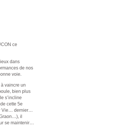
LUCON ce
cieux dans
rformances de nos
bonne voie.
 à vaincre un
oule, bien plus
le s’incline
de cette 5e
ur Vie… dernier…
 Graon…), il
our se maintenir…