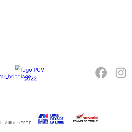
4 –
Affiliation F.F.T.T.